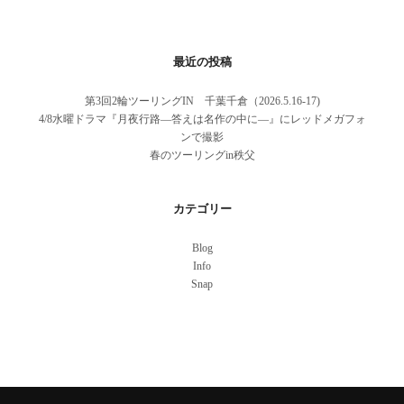
最近の投稿
第3回2輪ツーリングIN 千葉千倉（2026.5.16-17)
4/8水曜ドラマ『月夜行路―答えは名作の中に―』にレッドメガフォ
ンで撮影
春のツーリングin秩父
カテゴリー
Blog
Info
Snap