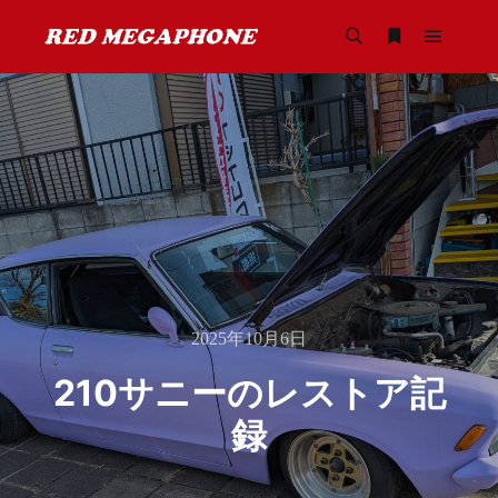
メイン
検索
詳細
2025年10月6日
210サニーのレストア記
録